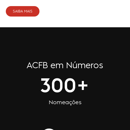
SAIBA MAIS
ACFB em Números
300
+
Nomeações