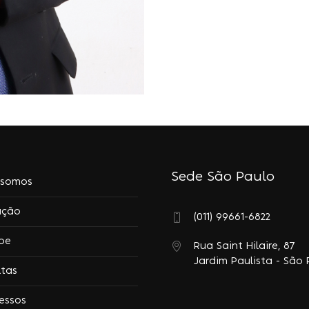
Sede São Paulo
somos
ação
(011) 99661-6822
pe
Rua Saint Hilaire, 87
Jardim Paulista - São 
ltas
essos