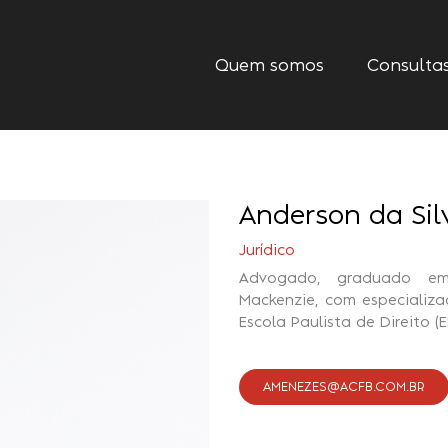
Quem somos
Consulta
Anderson da Sil
Jurídico
Advogado, graduado em 
Mackenzie, com especializa
Escola Paulista de Direito (E
AMENEZES@ACFB.COM.BR