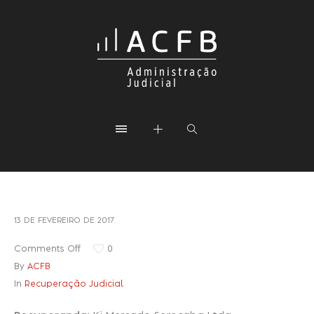
13 DE FEVEREIRO DE 2017
Comments Off
0
By
ACFB
In
Recuperação Judicial