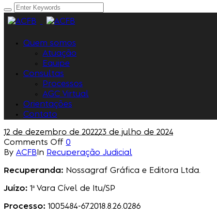
Quem somos
Atuação
Equipe
Consultas
Processos
AGC Virtual
Orientações
Contato
12 de dezembro de 2022
23 de julho de 2024
Comments Off
0
By
ACFB
In
Recuperação Judicial
Recuperanda:
Nossagraf Gráfica e Editora Ltda.
Juízo:
1ª Vara Cível de Itu/SP
Processo:
1005484-67.2018.8.26.0286