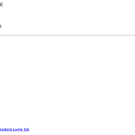
al
9
tadora Luvre S/A