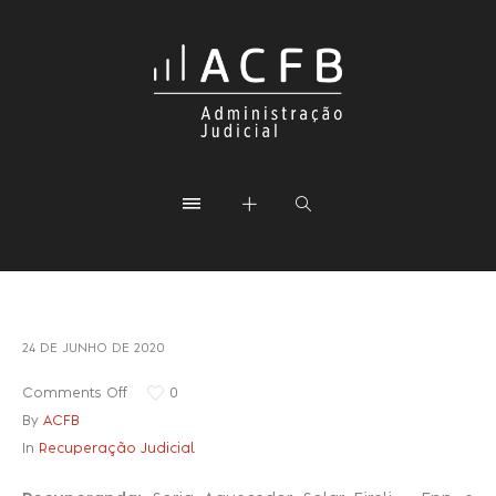
24 DE JUNHO DE 2020
Comments Off
0
By
ACFB
In
Recuperação Judicial