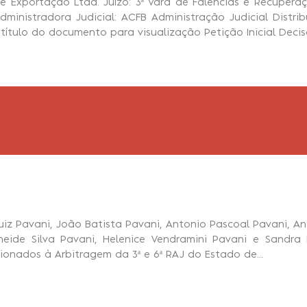
e Exportação Ltda. Juízo: 3ª Vara de Falências e Recupera
Administradora Judicial: ACFB Administração Judicial Distribu
 título do documento para visualização Petição Inicial De
iz Pavani, João Batista Pavani, Antonio Pascoal Pavani, Ang
neide Silva Pavani, Helenice Vendramini Pavani e Sandra
ionados à Arbitragem da 3ª e 6ª RAJ do Estado de…