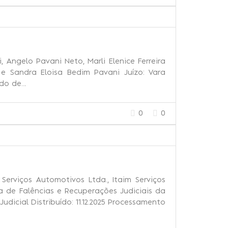
 Angelo Pavani Neto, Marli Elenice Ferreira
 e Sandra Eloisa Bedim Pavani Juízo: Vara
ado de…
0
0
Serviços Automotivos Ltda., Itaim Serviços
ra de Falências e Recuperações Judiciais da
dicial Distribuído: 11.12.2025 Processamento