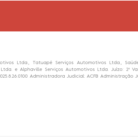
tivos Ltda., Tatuapé Serviços Automotivos Ltda., Saúde
Ltda. e Alphaville Serviços Automotivos Ltda. Juízo: 2ª V
5.8.26.0100 Administradora Judicial: ACFB Administração Jud