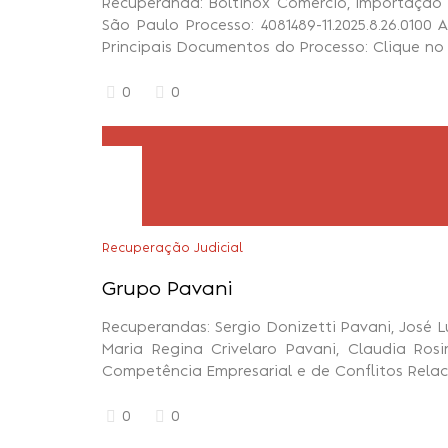
Recuperanda: Boltinox Comércio, Importação 
São Paulo Processo: 4081489-11.2025.8.26.0100 
Principais Documentos do Processo: Clique no
0
0
Recuperação Judicial
Grupo Pavani
Recuperandas: Sergio Donizetti Pavani, José Lu
Maria Regina Crivelaro Pavani, Claudia Rosi
Competência Empresarial e de Conflitos Relac
0
0