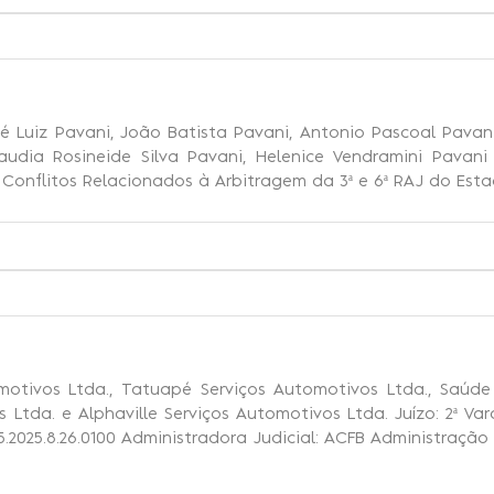
é Luiz Pavani, João Batista Pavani, Antonio Pascoal Pavani,
laudia Rosineide Silva Pavani, Helenice Vendramini Pavani
Conflitos Relacionados à Arbitragem da 3ª e 6ª RAJ do Est
otivos Ltda., Tatuapé Serviços Automotivos Ltda., Saúde 
 Ltda. e Alphaville Serviços Automotivos Ltda. Juízo: 2ª Va
025.8.26.0100 Administradora Judicial: ACFB Administração Ju