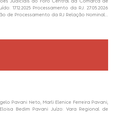
ções Judiciais do Foro Central da Comarca de
ído: 17.12.2025 Processamento da RJ: 27.05.2026
cisão de Processamento da RJ Relação Nominal…
elo Pavani Neto, Marli Elenice Ferreira Pavani,
 Eloisa Bedim Pavani Juízo: Vara Regional de