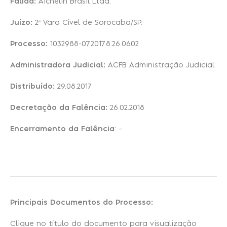
Falida:
Aichelin Brasil Ltda.
Juízo:
2ª Vara Cível de Sorocaba/SP.
Recuperação Judicial
Processo:
1032988-07.2017.8.26.0602
Administradora Judicial:
ACFB Administração Judicial
Distribuído:
29.08.2017
Decretação da Falência:
26.02.2018
Encerramento da Falência
: –
Principais Documentos do Processo:
Clique no título do documento para visualização