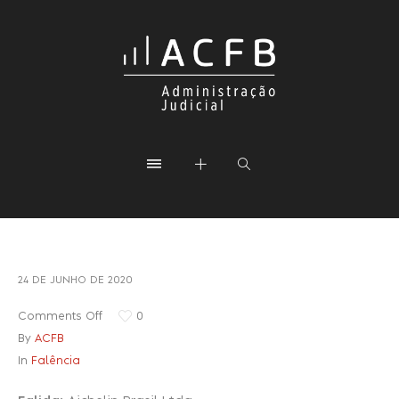
24 DE JUNHO DE 2020
Comments Off
0
By
ACFB
In
Falência