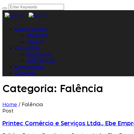
Quem somos
Atuação
Equipe
Consultas
Processos
AGC Virtual
Orientações
Contato
Categoria:
Falência
Home
/
Falência
Post
Printec Comércio e Serviços Ltda., Ebe Emp