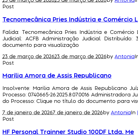
23 de março de 2026
23 de março de 2026
by
Antonia
I
Post
Tecnomecânica Pries Indústria e Comércio L
Falida: Tecnomecânica Pries Indústria e Comércio L
Judicial: ACFB Administração Judicial Distribuído:
documento para visualização
23 de março de 2026
23 de março de 2026
by
Antonia
I
Post
Marilia Amora de Assis Republicano
Insolvente: Marilia Amora de Assis Republicano Juízo
Processo: 0740665-26.2025.8.07.0016 Administradora Ju
do Processo: Clique no título do documento para vis
7 de janeiro de 2026
7 de janeiro de 2026
by
Antonia
In
Post
HF Personal Trainner Studio 100DF Ltda. Me