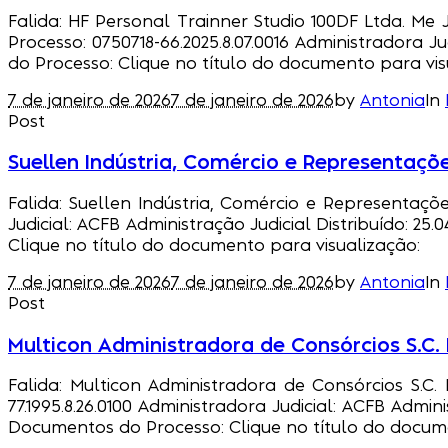
Falida: HF Personal Trainner Studio 100DF Ltda. Me Ju
Processo: 0750718-66.2025.8.07.0016 Administradora Ju
do Processo: Clique no título do documento para vis
7 de janeiro de 2026
7 de janeiro de 2026
by
Antonia
In
Post
Suellen Indústria, Comércio e Representaçõe
Falida: Suellen Indústria, Comércio e Representaçõe
Judicial: ACFB Administração Judicial Distribuído: 25
Clique no título do documento para visualização:
7 de janeiro de 2026
7 de janeiro de 2026
by
Antonia
In
Post
Multicon Administradora de Consórcios S.C.
Falida: Multicon Administradora de Consórcios S.C.
77.1995.8.26.0100 Administradora Judicial: ACFB Admin
Documentos do Processo: Clique no título do docume