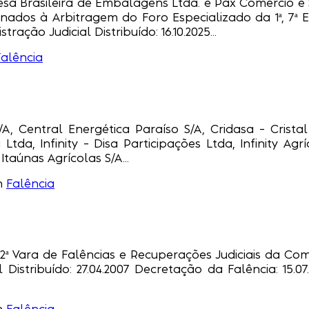
resa Brasileira de Embalagens Ltda. e Pax Comércio e 
nados à Arbitragem do Foro Especializado da 1ª, 7ª 
ração Judicial Distribuído: 16.10.2025...
Falência
A, Central Energética Paraíso S/A, Cridasa – Cristal
Ltda, Infinity – Disa Participações Ltda, Infinity Agrí
y Itaúnas Agrícolas S/A...
n
Falência
2ª Vara de Falências e Recuperações Judiciais da Com
l Distribuído: 27.04.2007 Decretação da Falência: 15.