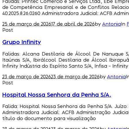
Falidas: Printec Comércio e Serviços Ltda., Ebe Emp
de Competência Empresarial e de Conflitos Relacio
40.2025.8.26.0260 Administradora Judicial: ACFB Administ
25 de março de 2026
17 de abril de 2026
by
Antonia
In
Post
Grupo Infinity
Falidas: Alcana Destilaria de Álcool De Nanuque S/
Itaúnas S/A, Ibirálcool Destilaria de Álcool Ibirapuã 
Infinity Indústria do Espírito Santo S/A, Infisa – Infinit
23 de março de 2026
23 de março de 2026
by
Antonia
I
Post
Hospital Nossa Senhora da Penha S/A.
Falida: Hospital Nossa Senhora da Penha S/A. Juízo: 
Administradora Judicial: ACFB Administração Judicia
título do documento para visualização