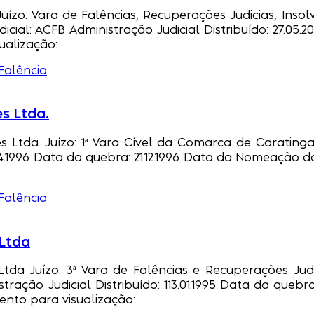
ízo: Vara de Falências, Recuperações Judicias, Insolvê
dicial: ACFB Administração Judicial Distribuído: 27.05
ualização:
Falência
s Ltda.
s Ltda. Juízo: 1ª Vara Cível da Comarca de CaratingaM
.04.1996 Data da quebra: 21.12.1996 Data da Nomeação 
Falência
 Ltda
 Ltda Juízo: 3ª Vara de Falências e Recuperações J
istração Judicial Distribuído: 113.01.1995 Data da que
nto para visualização: