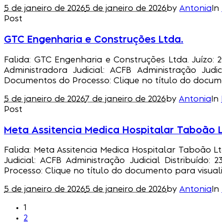
5 de janeiro de 2026
5 de janeiro de 2026
by
Antonia
In
Post
GTC Engenharia e Construções Ltda.
Falida: GTC Engenharia e Construções Ltda. Juízo: 2
Administradora Judicial: ACFB Administração Judici
Documentos do Processo: Clique no título do docume
5 de janeiro de 2026
7 de janeiro de 2026
by
Antonia
In
Post
Meta Assitencia Medica Hospitalar Taboão 
Falida: Meta Assitencia Medica Hospitalar Taboão Lt
Judicial: ACFB Administração Judicial Distribuído
Processo: Clique no título do documento para visual
5 de janeiro de 2026
5 de janeiro de 2026
by
Antonia
In
1
2