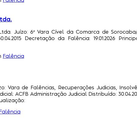
n
Falência
tda.
tda. Juízo: 6ª Vara Cível da Comarca de Sorocaba/SP
 30.04.2015 Decretação da Falência: 19.01.2026 Pri
n
Falência
: Vara de Falências, Recuperações Judicias, Insolvên
dicial: ACFB Administração Judicial Distribuído: 30.04
ualização:
Falência