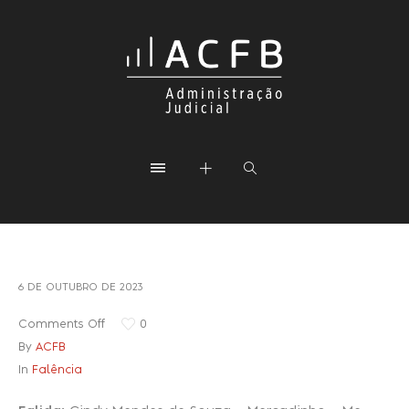
6 DE OUTUBRO DE 2023
Comments Off
0
By
ACFB
In
Falência