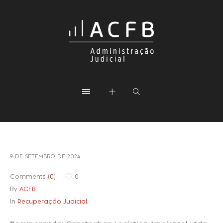
9 DE SETEMBRO DE 2024
Comments (
0
)
0
By
ACFB
In
Recuperação Judicial