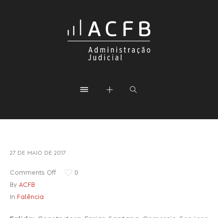
27 DE MAIO DE 2017
Comments Off
0
By
ACFB
In
Falência