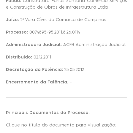
Falida:
Construtora Farias Santana Comercio Serviços
e Construção de Obras de Infraestrutura Ltda.
Recuperação Judicial
Juízo:
2
ª Vara Cível da Comarca de Campinas
Processo:
0074895-95.2011.8.26.0114
Administradora Judicial:
ACFB Administração Judicial
Distribuído:
02.12.2011
Decretação da Falência:
25.05.2012
Encerramento da Falência
: –
Principais Documentos do Processo:
Clique no título do documento para visualização: