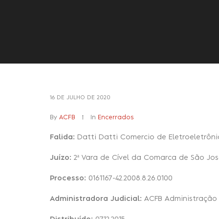
16 DE JULHO DE 2020
By
ACFB
In
Encerrados
Falida:
Datti Datti Comercio de Eletroeletrôni
Juízo:
2ª Vara de Cível da Comarca de São Jo
Processo:
0161167-42.2008.8.26.0100
Administradora Judicial:
ACFB Administração 