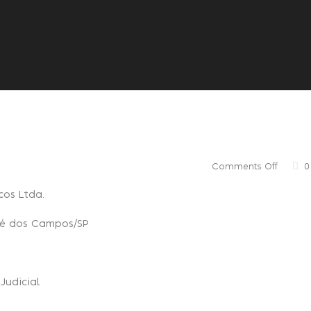
Quem somos
Consulta
Comments Off
0
cos Ltda.
sé dos Campos/SP
Judicial