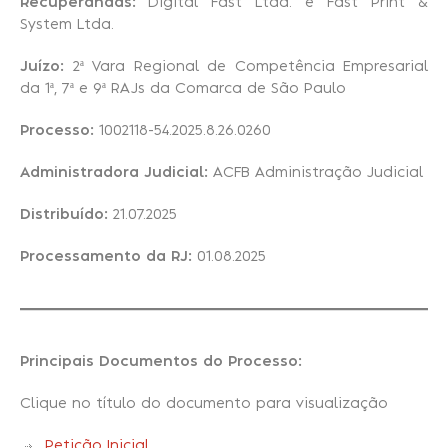
Recuperandas:
Digital Fast Ltda. e Fast Print &
System Ltda.
Recuperação Judicial
Juízo:
2ª Vara Regional de Competência Empresarial
da 1ª, 7ª e 9ª RAJs da Comarca de São Paulo
Processo:
1002118-54.2025.8.26.0260
Administradora Judicial:
ACFB Administração Judicial
Distribuído:
21.07.2025
Processamento da RJ:
01.08.2025
Principais Documentos do Processo:
Clique no título do documento para visualização
Petição Inicial