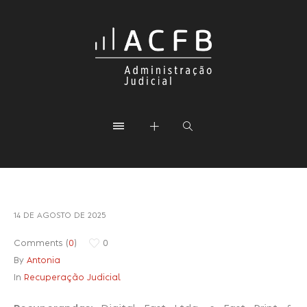
14 DE AGOSTO DE 2025
Comments (
0
)
0
By
Antonia
In
Recuperação Judicial