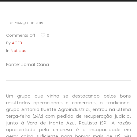
Recuperação Judicial
1 DE MARÇO DE 2015
Comments Off
0
By
ACFB
In
Noticias
Fonte: Jornal Cana
Um grupo que vinha se destacando pelos bons
resultados operacionais e comerciais, o tradicional
grupo Antonio Ruette Agroindustrial, entrou na última
terça-feira (24/2) com pedido de recuperação judicial
junto à Vara de Monte Azul Paulista (SP). A razão
apresentada pela empresa é a incapacidade em
gerar caixa suficiente para honrar mais de R$ 340