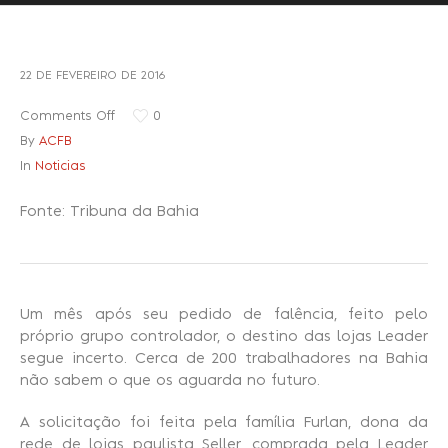
Recuperação Judicial
22 DE FEVEREIRO DE 2016
Comments Off
0
By
ACFB
In
Noticias
Fonte: Tribuna da Bahia
Um mês após seu pedido de falência, feito pelo
próprio grupo controlador, o destino das lojas Leader
segue incerto. Cerca de 200 trabalhadores na Bahia
não sabem o que os aguarda no futuro.
A solicitação foi feita pela família Furlan, dona da
rede de lojas paulista Seller, comprada pela Leader