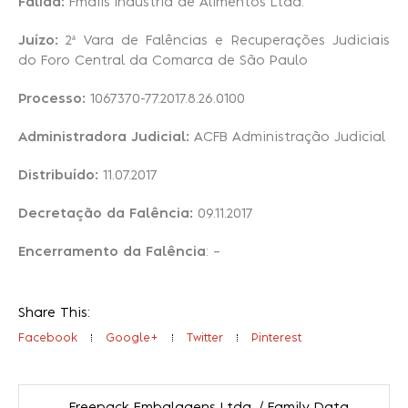
Falida:
Fmaiis Indústria de Alimentos Ltda.
Juízo:
2ª Vara de Falências e Recuperações Judiciais
Recuperação Judicial
do Foro Central da Comarca de São Paulo
Processo:
1067370-77.2017.8.26.0100
Administradora Judicial:
ACFB Administração Judicial
Distribuído:
11.07.2017
Decretação da Falência:
09.11.2017
Encerramento da Falência
: –
Share This:
Facebook
Google+
Twitter
Pinterest