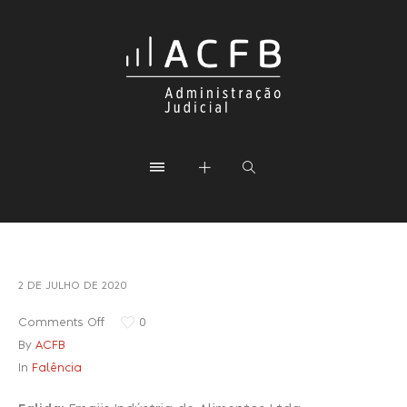
2 DE JULHO DE 2020
Comments Off
0
By
ACFB
In
Falência