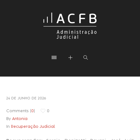
24 DE JUNHO DE 2026
Comments (
0
)
0
By
Antonia
In
Recuperação Judicial