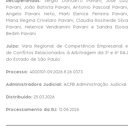
Recuperandas:
Sergio Donizetti Pavani, José Luiz
Pavani, João Batista Pavani, Antonio Pascoal Pavani,
Angelo Pavani Neto, Marli Elenice Ferreira Pavani,
Recuperação Judicial
Maria Regina Crivelaro Pavani, Claudia Rosineide Silva
Pavani, Helenice Vendramini Pavani e Sandra Eloisa
Bedim Pavani
Juízo:
Vara Regional de Competência Empresarial e
de Conflitos Relacionados à Arbitragem da 3ª e 6ª RAJ
do Estado de São Paulo
Processo:
4000101-09.2026.8.26.0373
Administradora Judicial:
ACFB Administração Judicial
Distribuído:
25.03.2026
Processamento da RJ:
12.06.2026