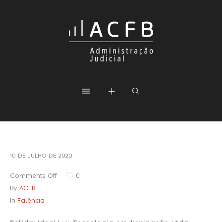
10 DE JULHO DE 2020
Comments Off
0
By
ACFB
In
Falência