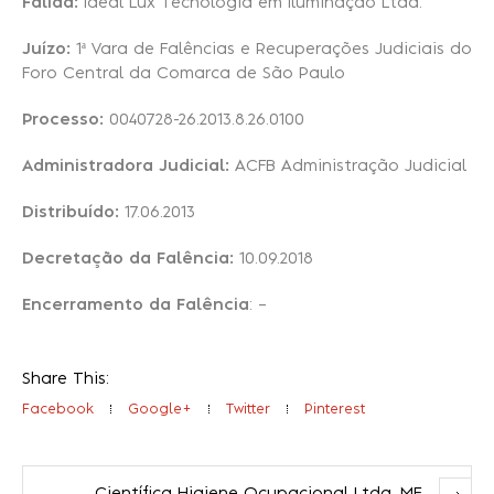
Falida:
Ideal Lux Tecnologia em Iluminação Ltda.
Juízo:
1ª Vara de Falências e Recuperações Judiciais do
Recuperação Judicial
Foro Central da Comarca de São Paulo
Processo:
0040728-26.2013.8.26.0100
Administradora Judicial:
ACFB Administração Judicial
Distribuído:
17.06.2013
Decretação da Falência:
10.09.2018
Encerramento da Falência
: –
Share This:
Facebook
Google+
Twitter
Pinterest