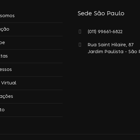
Sede São Paulo
somos
ação
(011) 99661-6822
pe
Rua Saint Hilaire, 87
Jardim Paulista - São 
ltas
essos
Virtual
tações
to