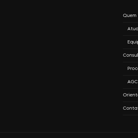
Quem 
Atu
Equi
Consu
Proc
AGC 
Orien
Conta