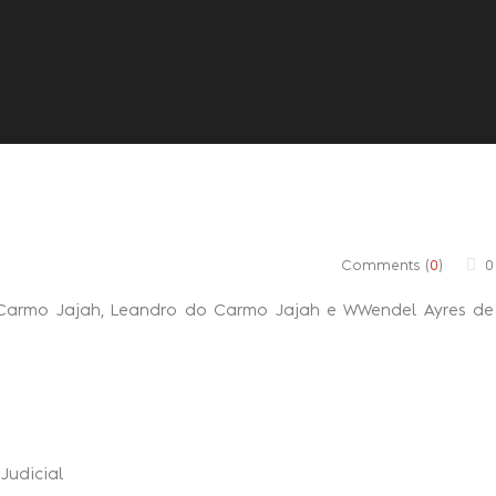
Quem somos
Consulta
Comments (
0
)
0
 Carmo Jajah, Leandro do Carmo Jajah e WWendel Ayres de
Judicial