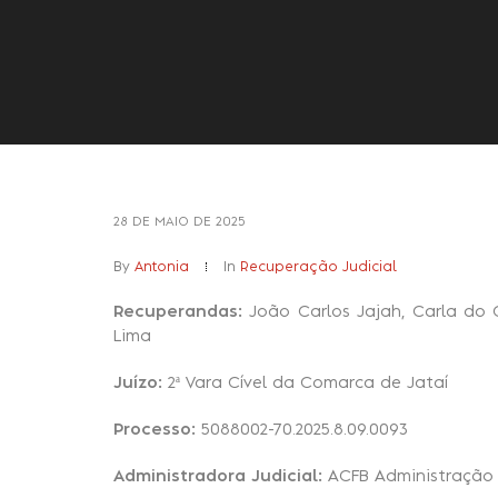
28 DE MAIO DE 2025
By
Antonia
In
Recuperação Judicial
Recuperandas:
João Carlos Jajah, Carla do
Lima
Juízo:
2ª Vara Cível da Comarca de Jataí
Processo:
5088002-70.2025.8.09.0093
Administradora Judicial:
ACFB Administração 