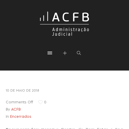
10 DE MAIO DE 2018
Comments Off
0
By
ACFB
In
Encerrados