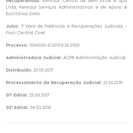
Recuperandas:
Kennzur Centro de Bem Estar e Spa
Ltda, Kennzur Serviços Administrativos e de Apoio A
Escritórios Eireli
Recuperação Judicial
Juízo:
1ª Vara de Falências e Recuperações Judiciais –
Foro Central Cível
Processo:
1049020-41.2017.8.26.0100
Administradora Judicial:
ACFB Administração Judicial
Distribuído:
25.05.2017
Processamento da Recuperação Judicial:
22.04.2015
01º Edital:
25.08.2017
02º Edital:
06.03.2018