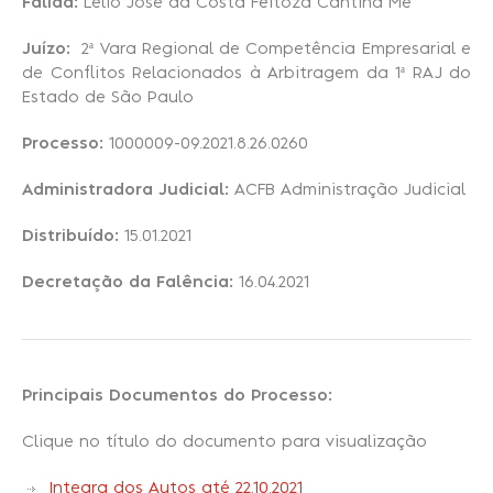
Falida:
Lélio José da Costa Feitoza Cantina Me
Juízo:
2ª Vara Regional de Competência Empresarial e
Recuperação Judicial
de Conflitos Relacionados à Arbitragem da 1ª RAJ do
Estado de São Paulo
Processo:
1000009-09.2021.8.26.0260
Administradora Judicial:
ACFB Administração Judicial
Distribuído:
15.01.2021
Decretação da Falência:
16.04.2021
Principais Documentos do Processo:
Clique no título do documento para visualização
Integra dos Autos até 22.10.2021