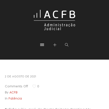
2 DE AGOSTO DE 2021
Comments Off
0
By
ACFB
In
Falência