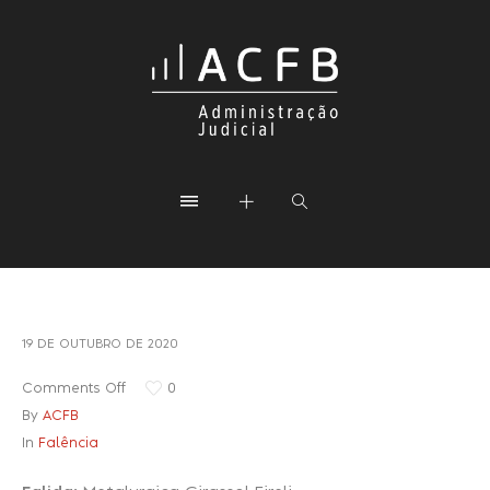
19 DE OUTUBRO DE 2020
Comments Off
0
By
ACFB
In
Falência