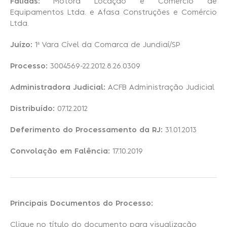
Falidas:
Motora Locação e Comércio de
Equipamentos Ltda. e Afasa Construções e Comércio
Ltda.
Recuperação Judicial
Juízo:
1ª Vara Cível da Comarca de Jundiaí/SP
Processo:
3004569-22.2012.8.26.0309
Administradora Judicial:
ACFB Administração Judicial
Distribuído:
07.12.2012
Deferimento do Processamento da RJ:
31.01.2013
Convolação em Falência:
17.10.2019
Principais Documentos do Processo:
Clique no título do documento para visualização