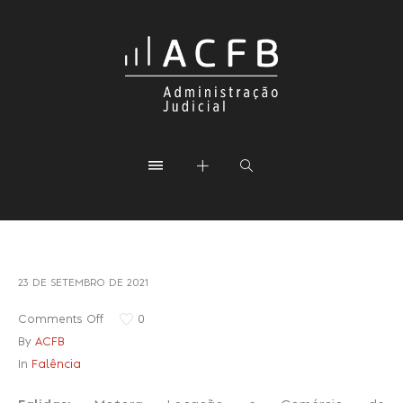
23 DE SETEMBRO DE 2021
Comments Off
0
By
ACFB
In
Falência