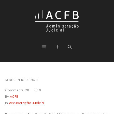
18 DE JUNHO DE 2020
Comments Off
0
By
ACFB
In
Recuperação Judicial