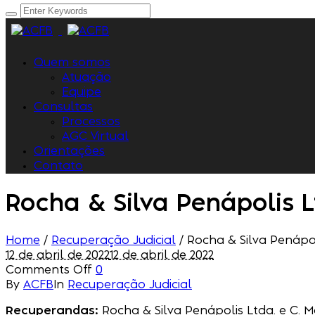
Quem somos
Atuação
Equipe
Consultas
Processos
AGC Virtual
Orientações
Contato
Rocha & Silva Penápolis 
Home
/
Recuperação Judicial
/
Rocha & Silva Penápo
12 de abril de 2022
12 de abril de 2022
Comments Off
0
By
ACFB
In
Recuperação Judicial
Recuperandas:
Rocha & Silva Penápolis Ltda. e C. 