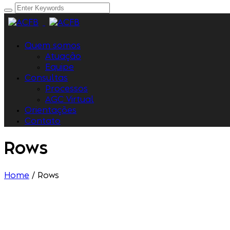
Quem somos
Atuação
Equipe
Consultas
Processos
AGC Virtual
Orientações
Contato
Rows
Home
/
Rows