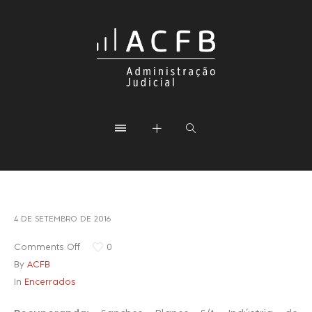
4 DE SETEMBRO DE 2016
Comments Off
0
By
ACFB
In
Encerrados