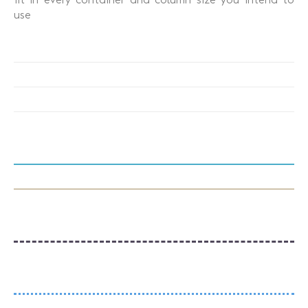
fit in every container and column size you intend to
use
Recuperação Judicial