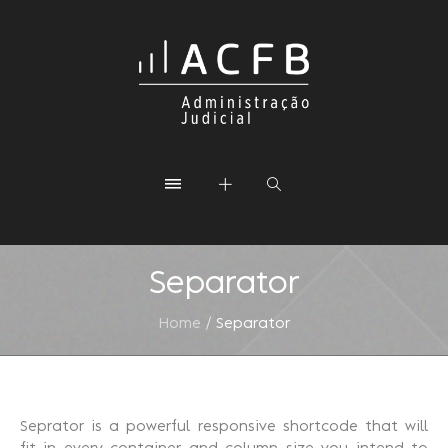
Separator
Home
/
Separator
Seprator is a powerful responsive shortcode that will