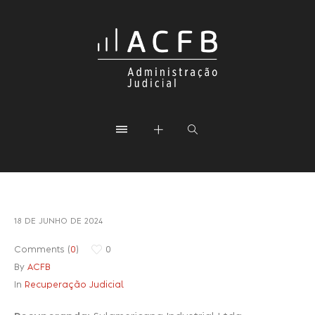
18 DE JUNHO DE 2024
Comments (
0
)
0
By
ACFB
In
Recuperação Judicial