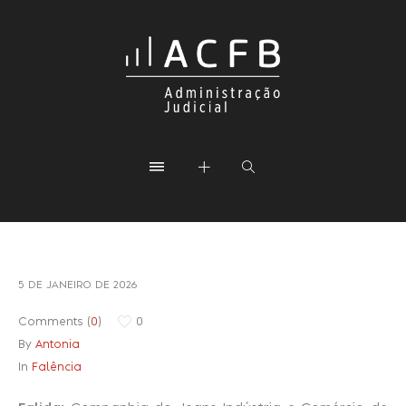
5 DE JANEIRO DE 2026
Comments (
0
)
0
By
Antonia
In
Falência