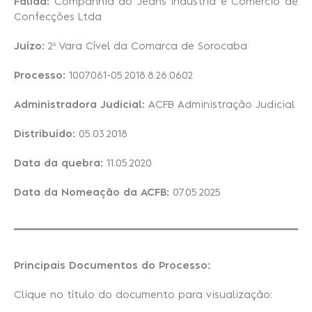
Falida:
Companhia do Jeans Indústria e Comércio de
Confecções Ltda
Recuperação Judicial
Juízo:
2ª Vara Cível da Comarca de Sorocaba
Processo:
1007061-05.2018.8.26.0602
Administradora Judicial:
ACFB Administração Judicial
Distribuído:
05.03.2018
Data da quebra:
11.05.2020
Data da Nomeação da ACFB:
07.05.2025
Principais Documentos do Processo:
Clique no título do documento para visualização: