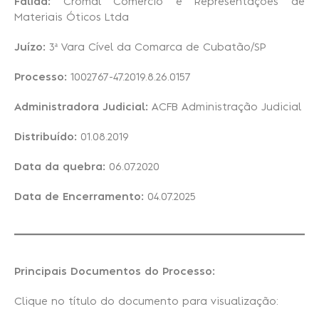
Falida:
Cromal Comércio e Representações de
Materiais Óticos Ltda
Recuperação Judicial
Juízo:
3ª Vara Cível da Comarca de Cubatão/SP
Processo:
1002767-47.2019.8.26.0157
Administradora Judicial:
ACFB Administração Judicial
Distribuído:
01.08.2019
Data da quebra:
06.07.2020
Data de Encerramento:
04.07.2025
Principais Documentos do Processo:
Clique no título do documento para visualização: