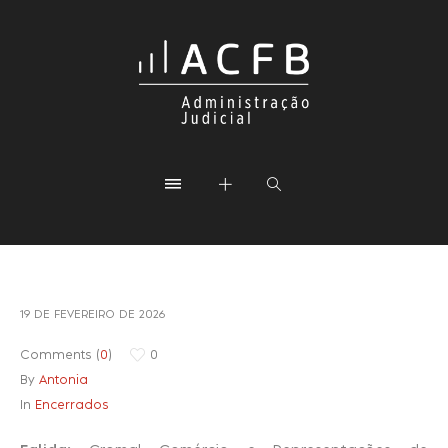
19 DE FEVEREIRO DE 2026
Comments (
0
)
0
By
Antonia
In
Encerrados