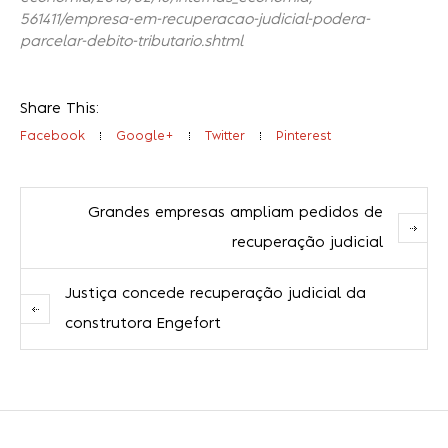
561411/empresa-em-recuperacao-judicial-podera-
parcelar-debito-tributario.shtml
Share This:
Facebook
Google+
Twitter
Pinterest
Grandes empresas ampliam pedidos de
recuperação judicial
Justiça concede recuperação judicial da
construtora Engefort