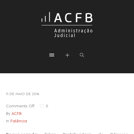
11 DE MAIO DE 2016
Comments Off
0
By
ACFB
In
Falência