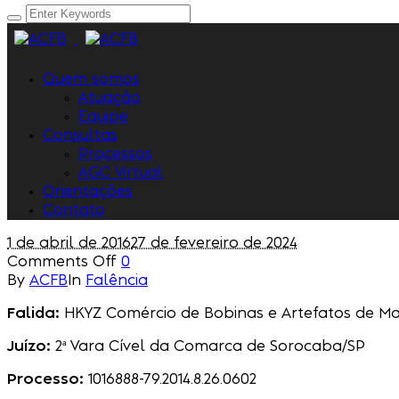
Quem somos
Atuação
Equipe
Consultas
Processos
AGC Virtual
Orientações
Contato
1 de abril de 2016
27 de fevereiro de 2024
Comments Off
0
By
ACFB
In
Falência
Falida:
HKYZ Comércio de Bobinas e Artefatos de Ma
Juízo:
2ª Vara Cível da Comarca de Sorocaba/SP
Processo:
1016888-79.2014.8.26.0602