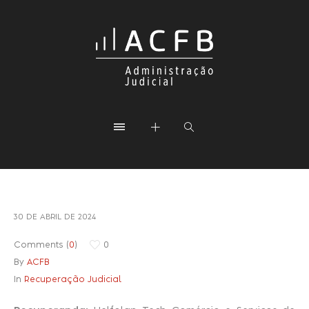
30 DE ABRIL DE 2024
Comments (
0
)
0
By
ACFB
In
Recuperação Judicial