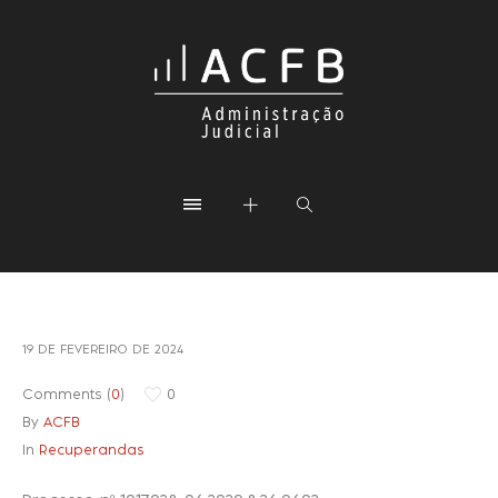
19 DE FEVEREIRO DE 2024
Comments (
0
)
0
By
ACFB
In
Recuperandas