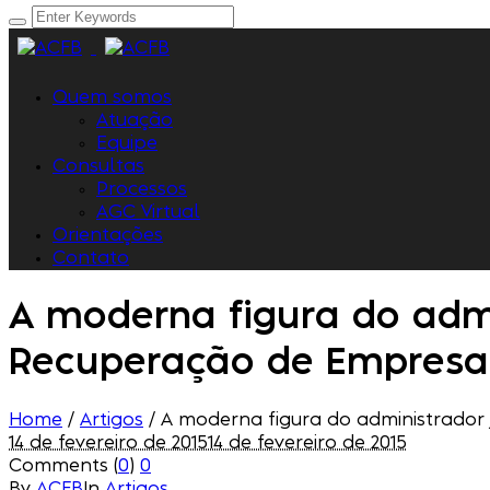
Quem somos
Atuação
Equipe
Consultas
Processos
AGC Virtual
Orientações
Contato
A moderna figura do admin
Recuperação de Empresas 
Home
/
Artigos
/
A moderna figura do administrador j
14 de fevereiro de 2015
14 de fevereiro de 2015
Comments (
0
)
0
By
ACFB
In
Artigos