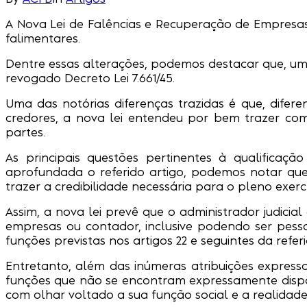
A Nova Lei de Falências e Recuperação de Empresas 
falimentares.
Dentre essas alterações, podemos destacar que, uma d
revogado Decreto Lei 7.661/45.
Uma das notórias diferenças trazidas é que, difer
credores, a nova lei entendeu por bem trazer com
partes.
As principais questões pertinentes à qualificaçã
aprofundada o referido artigo, podemos notar que a
trazer a credibilidade necessária para o pleno exerc
Assim, a nova lei prevê que o administrador judicia
empresas ou contador, inclusive podendo ser pesso
funções previstas nos artigos 22 e seguintes da referid
Entretanto, além das inúmeras atribuições express
funções que não se encontram expressamente dispos
com olhar voltado a sua função social e a realidade