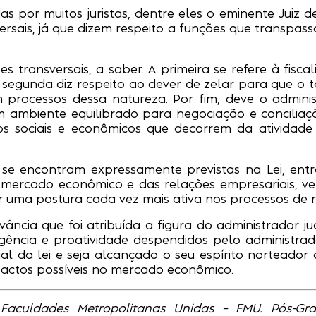
 por muitos juristas, dentre eles o eminente Juiz d
ersais, já que dizem respeito a funções que transpa
ões transversais, a saber. A primeira se refere à fi
 segunda diz respeito ao dever de zelar para que 
 processos dessa natureza. Por fim, deve o adminis
m ambiente equilibrado para negociação e conciliaç
ios sociais e econômicos que decorrem da ativida
se encontram expressamente previstas na Lei, entr
mercado econômico e das relações empresariais, ve
ter uma postura cada vez mais ativa nos processos de
ância que foi atribuída a figura do administrador j
igência e proatividade despendidos pelo administrado
al da lei e seja alcançado o seu espírito norteador
actos possíveis no mercado econômico.
Faculdades Metropolitanas Unidas – FMU. Pós-Gra