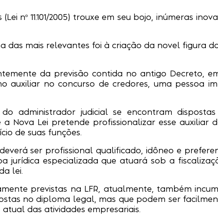
(Lei nº 11.101/2005) trouxe em seu bojo, inúmeras in
as mais relevantes foi à criação da novel figura do 
entemente da previsão contida no antigo Decreto, em
o auxiliar no concurso de credores, uma pessoa imp
o do administrador judicial se encontram dispost
 Nova Lei pretende profissionalizar esse auxiliar d
ício de suas funções.
l deverá ser profissional qualificado, idôneo e pref
a jurídica especializada que atuará sob a fiscaliza
a lei.
amente previstas na LFR, atualmente, também incumb
tas no diploma legal, mas que podem ser facilmente 
 atual das atividades empresariais.