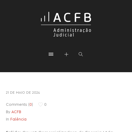
21 DE MAIO DE 2024
Comments (
0
)
0
By
ACFB
In
Falência