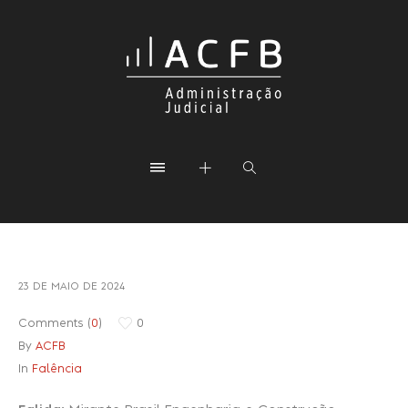
23 DE MAIO DE 2024
Comments (
0
)
0
By
ACFB
In
Falência