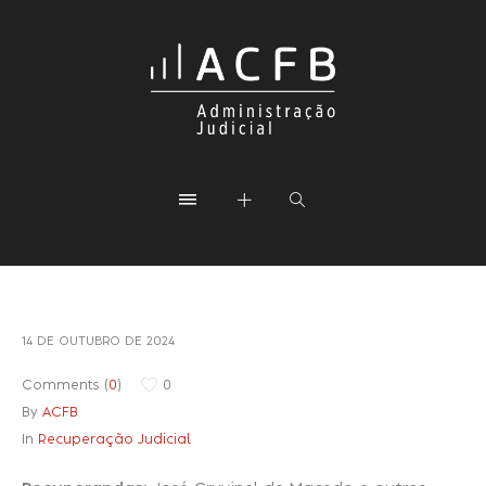
14 DE OUTUBRO DE 2024
Comments (
0
)
0
By
ACFB
In
Recuperação Judicial